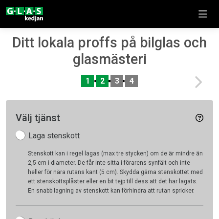
Ditt lokala proffs på bilglas och
glasmästeri
Nex
1
2
3
4
Välj tjänst
Laga stenskott
Stenskott kan i regel lagas (max tre stycken) om de är mindre än
2,5 cm i diameter. De får inte sitta i förarens synfält och inte
heller för nära rutans kant (5 cm). Skydda gärna stenskottet med
ett stenskottsplåster eller en bit tejp till dess att det har lagats.
En snabb lagning av stenskott kan förhindra att rutan spricker.