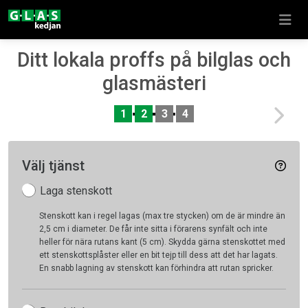
Ditt lokala proffs på bilglas och
glasmästeri
Nex
1
2
3
4
Välj tjänst
Laga stenskott
Stenskott kan i regel lagas (max tre stycken) om de är mindre än
2,5 cm i diameter. De får inte sitta i förarens synfält och inte
heller för nära rutans kant (5 cm). Skydda gärna stenskottet med
ett stenskottsplåster eller en bit tejp till dess att det har lagats.
En snabb lagning av stenskott kan förhindra att rutan spricker.