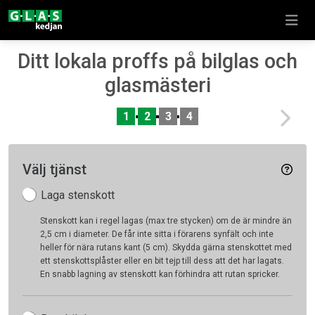
Ditt lokala proffs på bilglas och
glasmästeri
Nex
1
2
3
4
Välj tjänst
Laga stenskott
Stenskott kan i regel lagas (max tre stycken) om de är mindre än
2,5 cm i diameter. De får inte sitta i förarens synfält och inte
heller för nära rutans kant (5 cm). Skydda gärna stenskottet med
ett stenskottsplåster eller en bit tejp till dess att det har lagats.
En snabb lagning av stenskott kan förhindra att rutan spricker.