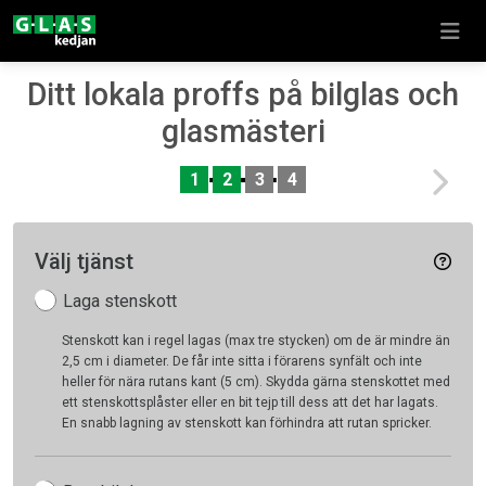
Ditt lokala proffs på bilglas och
glasmästeri
Nex
1
2
3
4
Välj tjänst
Laga stenskott
Stenskott kan i regel lagas (max tre stycken) om de är mindre än
2,5 cm i diameter. De får inte sitta i förarens synfält och inte
heller för nära rutans kant (5 cm). Skydda gärna stenskottet med
ett stenskottsplåster eller en bit tejp till dess att det har lagats.
En snabb lagning av stenskott kan förhindra att rutan spricker.