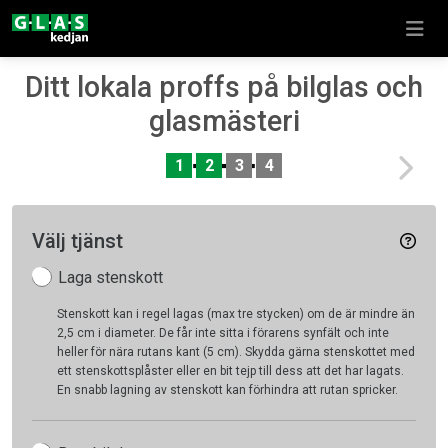
Ditt lokala proffs på bilglas och
glasmästeri
Nex
1
2
3
4
Välj tjänst
Laga stenskott
Stenskott kan i regel lagas (max tre stycken) om de är mindre än
2,5 cm i diameter. De får inte sitta i förarens synfält och inte
heller för nära rutans kant (5 cm). Skydda gärna stenskottet med
ett stenskottsplåster eller en bit tejp till dess att det har lagats.
En snabb lagning av stenskott kan förhindra att rutan spricker.