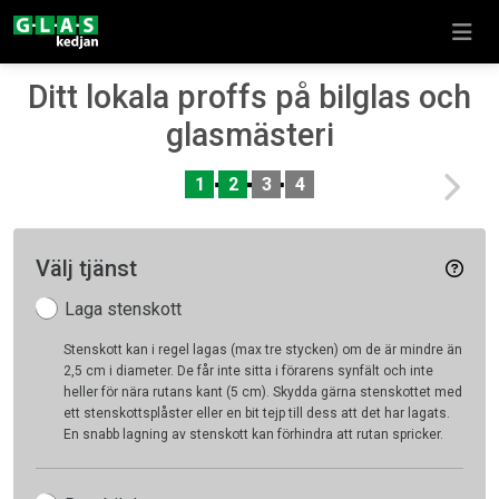
Ditt lokala proffs på bilglas och
glasmästeri
Nex
1
2
3
4
Välj tjänst
Laga stenskott
Stenskott kan i regel lagas (max tre stycken) om de är mindre än
2,5 cm i diameter. De får inte sitta i förarens synfält och inte
heller för nära rutans kant (5 cm). Skydda gärna stenskottet med
ett stenskottsplåster eller en bit tejp till dess att det har lagats.
En snabb lagning av stenskott kan förhindra att rutan spricker.