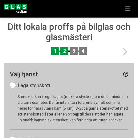
Ditt lokala proffs på bilglas och
glasmästeri
Nex
1
2
3
4
Välj tjänst
Laga stenskott
Stenskott kan i regel lagas (max tre stycken) om de är mindre än
2,5 cm i diameter. De får inte sitta i förarens synfält och inte
heller för nära rutans kant (5 cm). Skydda gärna stenskottet med
ett stenskottsplåster eller en bit tejp till dess att det har lagats.
En snabb lagning av stenskott kan förhindra att rutan spricker.